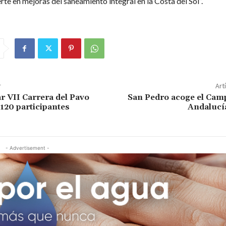
te en mejoras del saneamiento integral en la Costa del Sol”.
r
Art
r VII Carrera del Pavo
San Pedro acoge el Cam
120 participantes
Andalucía
- Advertisement -