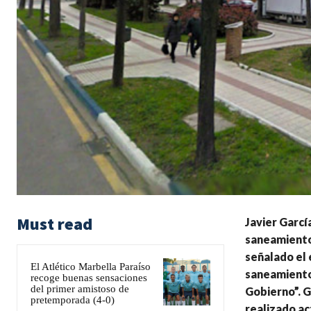
Must read
Javier Garcí
saneamiento 
señalado el 
El Atlético Marbella Paraíso
saneamiento 
recoge buenas sensaciones
del primer amistoso de
Gobierno”. G
pretemporada (4-0)
realizado ac