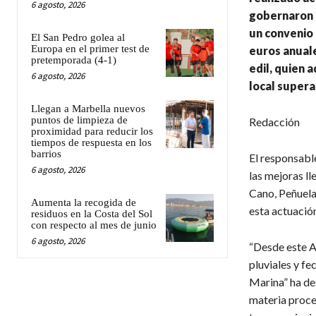
6 agosto, 2026
gobernaron 
un convenio 
El San Pedro golea al
Europa en el primer test de
euros anuale
pretemporada (4-1)
edil, quien 
6 agosto, 2026
local supera
Llegan a Marbella nuevos
puntos de limpieza de
Redacción
proximidad para reducir los
tiempos de respuesta en los
barrios
El responsable
6 agosto, 2026
las mejoras l
Cano, Peñuelas
Aumenta la recogida de
esta actuació
residuos en la Costa del Sol
con respecto al mes de junio
6 agosto, 2026
“Desde este A
pluviales y fe
Marina” ha de
materia proce