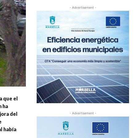
- Advertisement -
a que el
n ha
jora del
- Advertisement -
e
l había