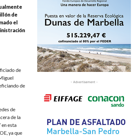
tualmente
illón de
rmado el
inistración
ficiado de
 Miguel
- Advertisement -
eficiando de
edes de
cera de la
 en esta
SOE, ya que