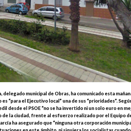
a, delegado municipal de Obras, ha comunicado esta mañan
es “para el Ejecutivo local” una de sus “prioridades”. Segú
edil desde el PSOE “no se ha invertido ni un solo euro en me
de la ciudad, frente al esfuerzo realizado por el Equipo d
arcía ha asegurado que “ninguna otra corporación municipa
tuaciones en este ámbito, ni siquiera los socialistas cuando