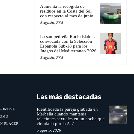
Aumenta la recogida de
residuos en la Costa del Sol
con respecto al mes de junio
6 agosto, 2026
La sampedreña Rocío Elaine,
convocada con la Selección
Española Sub-18 para los
Juegos del Mediterráneo 2026
5 agosto, 2026
Las más destacadas
Identificada la pareja grabada en
PORTIVA
Marbella cuando mantenía
MOMO
relaciones sexuales en un coche que
circulaba por la A-7
UN PLACER
5 agosto, 2026