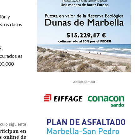
ión y
stos datos
2,
 curados es
100.000
- Advertisement -
ículo siguiente
ticipan en
s online de