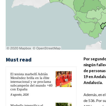
Must read
Por segundo 
ningún falle
de personas 
El tenista marbellí Adrián
19 en Andalu
Menéndez brilla en la élite
internacional y se proclama
Andalucía.
subcampeón del mundo +40
con España
Además, en el 
8 agosto, 2026
de 536. Por su
Marbella intensifica el