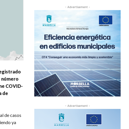
- Advertisement -
registrado
el número
orme COVID-
a de
- Advertisement -
al de casos
siendo ya