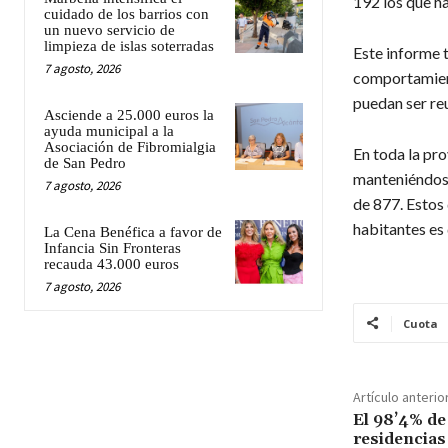
192 los que h
cuidado de los barrios con
un nuevo servicio de
limpieza de islas soterradas
Este informe 
7 agosto, 2026
comportamient
puedan ser reu
Asciende a 25.000 euros la
ayuda municipal a la
Asociación de Fibromialgia
En toda la pr
de San Pedro
manteniéndose
7 agosto, 2026
de 877. Estos 
habitantes es
La Cena Benéfica a favor de
Infancia Sin Fronteras
recauda 43.000 euros
7 agosto, 2026
Cuota
Artículo anterio
El 98’4% de 
residencias