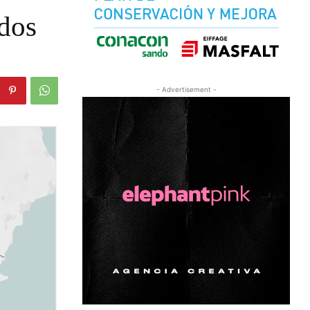
idos
- Advertisement -