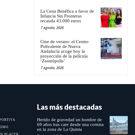
La Cena Benéfica a favor de
Infancia Sin Fronteras
recauda 43.000 euros
7 agosto, 2026
Cine de verano: el Centro
Polivalente de Nueva
Andalucía acoge hoy la
proyección de la película
‘Zootrópolis’
7 agosto, 2026
Las más destacadas
Herido de gravedad un hombre de
PORTIVA
69 años tras caer desde una cornisa
MOMO
en la zona de La Quinta
UN PLACER