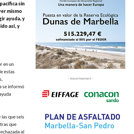
acífica sin
Ayer mismo
ir ayuda, y
do así, y
r en un
de estas
s,
- Advertisement -
a se informó
 ayuda
 las que seis
tras que
rechazada al