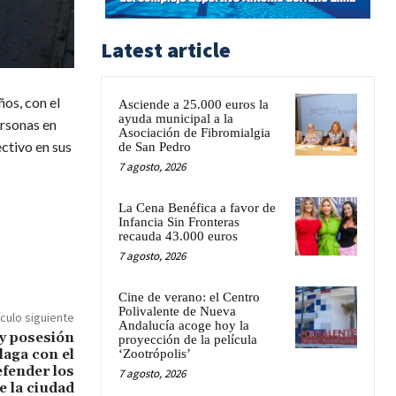
Latest article
os, con el
Asciende a 25.000 euros la
ayuda municipal a la
ersonas en
Asociación de Fibromialgia
ctivo en sus
de San Pedro
7 agosto, 2026
La Cena Benéfica a favor de
Infancia Sin Fronteras
recauda 43.000 euros
7 agosto, 2026
Cine de verano: el Centro
Polivalente de Nueva
ículo siguiente
Andalucía acoge hoy la
y posesión
proyección de la película
aga con el
‘Zootrópolis’
efender los
7 agosto, 2026
e la ciudad