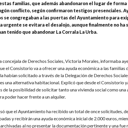
estas familias, que además abandonaron el lugar de forma p
ngún conflicto, según confirmaron testigos presenciales. 
s se congregaban a las puertas del Ayuntamiento para exig
 urgente se evitara el desalojo, aunque finalmente no ha si
 han tenido que abandonar La Corrala La Urba.
la concejala de Derechos Sociales, Victoria Morales, informaba aye
e el Consistorio va a ofrecer una ayuda económica a las familias 
la habían solicitado a través de la Delegación de Derechos Sociale
s una alternativa habitacional. Explicó que desde el Consistorio y
s de la posibilidad de solicitar tanto una vivienda social como una
 poder hacer frente a un alquiler.
ó que el Ayuntamiento ha recibido un total de once solicitudes, de
badas y recibirán una ayuda económica inicial de 2.000 euros, mien
 archivadas al no presentar la documentación pertinente y una fue 