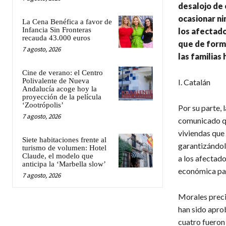
desalojo de 
ocasionar ni
La Cena Benéfica a favor de
Infancia Sin Fronteras
los afectado
recauda 43.000 euros
que de forma
7 agosto, 2026
las familias
Cine de verano: el Centro
Polivalente de Nueva
I. Catalán
Andalucía acoge hoy la
proyección de la película
‘Zootrópolis’
Por su parte, 
7 agosto, 2026
comunicado qu
viviendas que 
Siete habitaciones frente al
garantizándole
turismo de volumen: Hotel
Claude, el modelo que
a los afectado
anticipa la ‘Marbella slow’
económica para
7 agosto, 2026
Morales precis
han sido apro
cuatro fueron