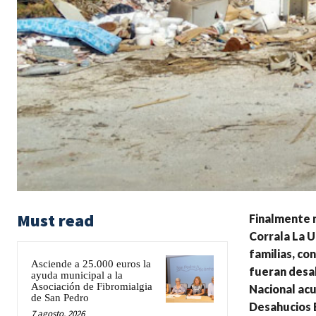
Must read
Finalmente n
Corrala La U
familias, co
Asciende a 25.000 euros la
fueran desal
ayuda municipal a la
Asociación de Fibromialgia
Nacional acu
de San Pedro
Desahucios E
7 agosto, 2026