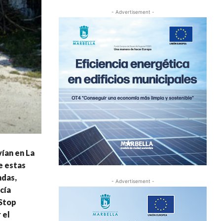
- Advertisement -
vían en La
e estas
ndas,
- Advertisement -
cía
 Stop
 el