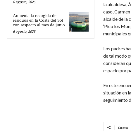
6 agosto, 2026
la alcaldesa, 
caso, Carmen D
Aumenta la recogida de
alcalde de la 
residuos en la Costa del Sol
con respecto al mes de junio
‘Pico los Monj
6 agosto, 2026
municipales qu
Los padres ha
de tal modo q
consideran que
espacio por pa
En este encuen
situación en l
seguimiento de
Cuota