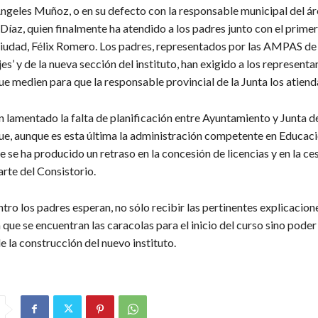
Ángeles Muñoz, o en su defecto con la responsable municipal del ár
íaz, quien finalmente ha atendido a los padres junto con el primer
ciudad, Félix Romero. Los padres, representados por las AMPAS de ‘
es’ y de la nueva sección del instituto, han exigido a los representa
e medien para que la responsable provincial de la Junta los atiend
n lamentado la falta de planificación entre Ayuntamiento y Junta d
ue, aunque es esta última la administración competente en Educac
 se ha producido un retraso en la concesión de licencias y en la ce
rte del Consistorio.
tro los padres esperan, no sólo recibir las pertinentes explicacione
a que se encuentran las caracolas para el inicio del curso sino poder
 la construcción del nuevo instituto.