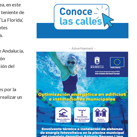
ea, en este
 teniente de
La Florida’,
ntes
a.
- Advertisement -
e Andalucía,
ión
sión del
s por la
 realizar un