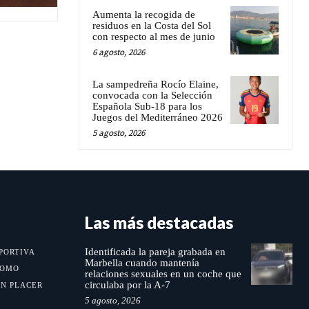
Aumenta la recogida de
residuos en la Costa del Sol
con respecto al mes de junio
6 agosto, 2026
La sampedreña Rocío Elaine,
convocada con la Selección
Española Sub-18 para los
Juegos del Mediterráneo 2026
5 agosto, 2026
Las más destacadas
Identificada la pareja grabada en
PORTIVA
Marbella cuando mantenía
MOMO
relaciones sexuales en un coche que
circulaba por la A-7
UN PLACER
5 agosto, 2026