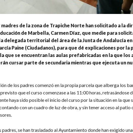
 madres de la zona de Trapiche Norte han solicitado a la di
ducación de Marbella, Carmen Díaz, que medie para solicit
la delegada territorial del área de la Junta de Andalucía e
cía Paine (Ciudadanos), para que dé explicaciones por la 
 la que se encuentran las aulas prefabricadas en la que los
rán cursar parte de secundaria mientras que ejecuta un n
ión de los padres comenzó en la propia parcela que alberga los b
previsto que el curso comenzase a las 11:00 horas, retrasándose d
ente haya sido posible el inicio del curso por la situación en la que 
ontando con un cuadro de luz de obra, y sin tener acceso al patio 
sores.
s padres, se han trasladado al Ayuntamiento donde han exigido una