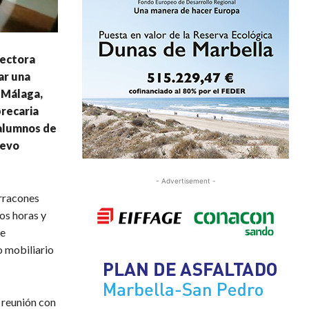
rectora
ar una
n Málaga,
precaria
 alumnos de
uevo
- Advertisement -
arracones
os horas y
se
o mobiliario
 reunión con