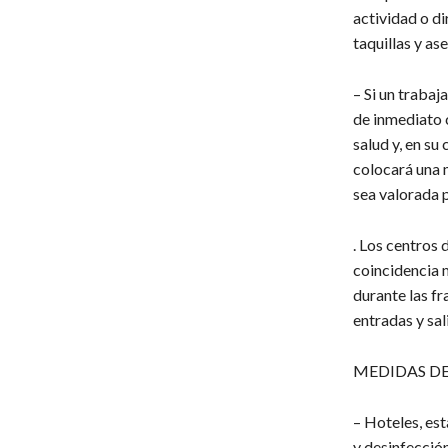
actividad o di
taquillas y as
– Si un traba
de inmediato 
salud y, en su
colocará una 
sea valorada p
. Los centros 
coincidencia 
durante las fr
entradas y sal
MEDIDAS DE
– Hoteles, est
y desinfección