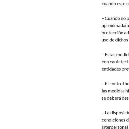
cuando esto no
– Cuando no p
aproximadamen
protección ad
uso de dichos
– Estas medid
con carácter h
entidades prev
– El control h
las medidas hi
se deberá desi
– La disposici
condiciones d
interpersonal 