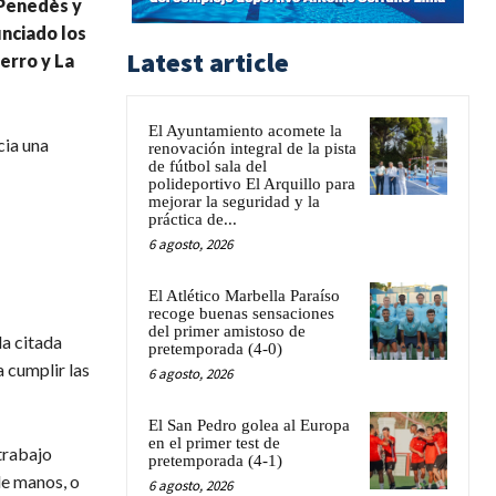
 Penedès y
unciado los
Latest article
erro y La
El Ayuntamiento acomete la
cia una
renovación integral de la pista
de fútbol sala del
polideportivo El Arquillo para
mejorar la seguridad y la
práctica de...
6 agosto, 2026
El Atlético Marbella Paraíso
recoge buenas sensaciones
del primer amistoso de
la citada
pretemporada (4-0)
 cumplir las
6 agosto, 2026
El San Pedro golea al Europa
en el primer test de
trabajo
pretemporada (4-1)
de manos, o
6 agosto, 2026