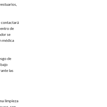
vestuarios,
e contactará
centro de
ador se
ón médica
iesgo de
abajo
rante las
una limpieza
e uso, con