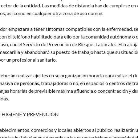
rector de la entidad. Las medidas de distancia han de cumplirse en 
eos, así como en cualquier otra zona de uso común.
jador empezara a tener síntomas compatibles con la enfermedad, s
con el teléfono habilitado para ello por la comunidad autónoma o 
 caso, con el Servicio de Prevención de Riesgos Laborales. El trabaj
mascarilla y abandonará su puesto de trabajo hasta que su situaci
or un profesional sanitario.
deberán realizar ajustes en su organización horaria para evitar el r
masiva de personas, trabajadoras o no, en espacios o centros de tr
anjas horarias de previsible máxima afluencia o concentración y du
idas.
 HIGIENE Y PREVENCIÓN
ablecimientos, comercios y locales abiertos al público realizarán 
 de las instalaciones adecuadas a las características e intensidad d