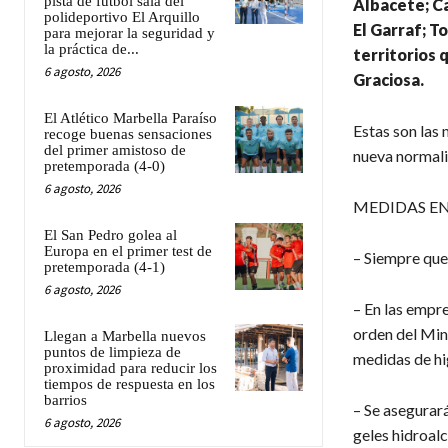
pista de fútbol sala del
Albacete; Ca
polideportivo El Arquillo
El Garraf; T
para mejorar la seguridad y
la práctica de...
territorios 
6 agosto, 2026
Graciosa.
El Atlético Marbella Paraíso
Estas son las 
recoge buenas sensaciones
del primer amistoso de
nueva normal
pretemporada (4-0)
6 agosto, 2026
MEDIDAS EN
El San Pedro golea al
Europa en el primer test de
– Siempre que 
pretemporada (4-1)
6 agosto, 2026
– En las empre
orden del Min
Llegan a Marbella nuevos
puntos de limpieza de
medidas de hi
proximidad para reducir los
tiempos de respuesta en los
barrios
– Se asegurará
6 agosto, 2026
geles hidroalc