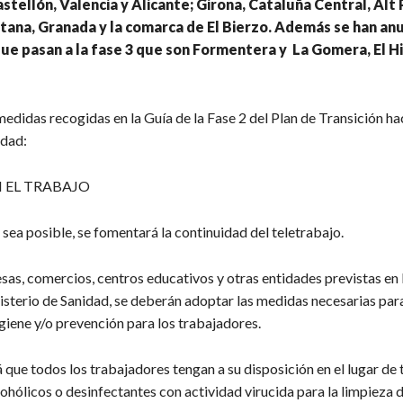
stellón, Valencia y Alicante; Girona, Cataluña Central, Alt
otana, Granada y la comarca de El Bierzo. Además se han an
que pasan a la fase 3 que son Formentera y La Gomera, El Hi
medidas recogidas en la Guía de la Fase 2 del Plan de Transición ha
idad:
 EL TRABAJO
sea posible, se fomentará la continuidad del teletrabajo.
sas, comercios, centros educativos y otras entidades previstas en 
isterio de Sanidad, se deberán adoptar las medidas necesarias para
giene y/o prevención para los trabajadores.
 que todos los trabajadores tengan a su disposición en el lugar de 
ohólicos o desinfectantes con actividad virucida para la limpieza 