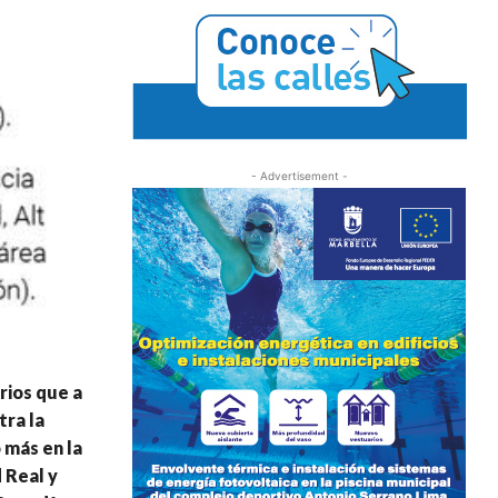
- Advertisement -
orios que a
tra la
 más en la
 Real y