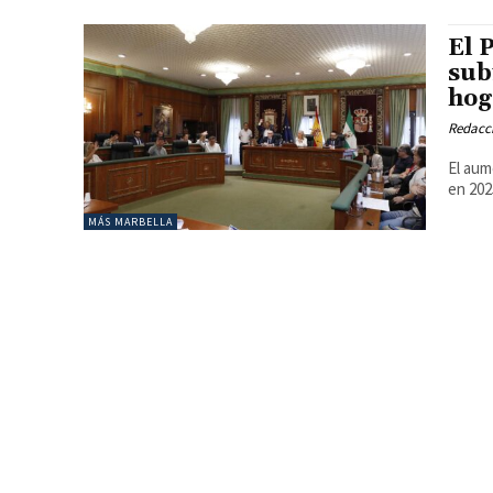
El 
sub
hog
Redacc
El aum
en 202
MÁS MARBELLA